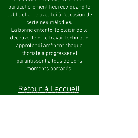
particulièrement heureux quand le
public chante avec lui à l'occasion de
certaines mélodies.
La bonne entente, le plaisir de la
découverte et le travail technique
approfondi amènent chaque
choriste à progresser et
garantissent à tous de bons
moments partagés.
Retour à l'accueil
Les répétitions ont lieu tous les
jeudis
de 18h à 20h
et un samedi par mois.
Elles se déroulent à l'Espace