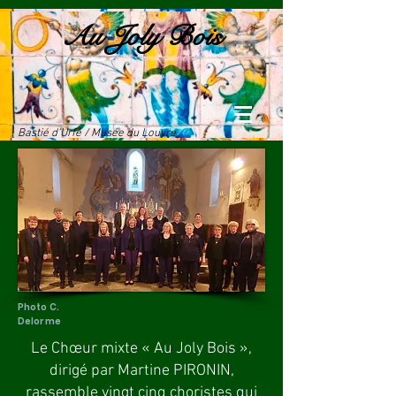
Au Joly Bois
Bastié d'Urfé / Musée du Louvre
Photo C.
Delorme
Le Chœur mixte « Au Joly Bois »,
dirigé par Martine PIRONIN,
rassemble vingt cinq choristes qui