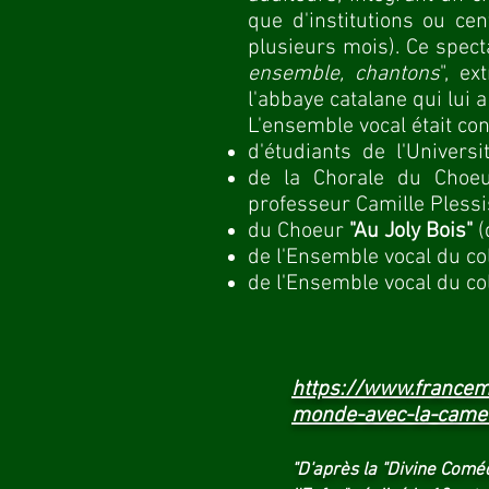
que d'institutions ou ce
plusieurs mois). Ce specta
ensemble, chantons
", e
l'abbaye catalane qui lui
L'ensemble vocal était con
d'étudiants de l'Universi
de la Chorale du Choeu
professeur Camille Plessi
du Choeur
"Au Joly Bois"
(
de l'Ensemble vocal du co
de l'Ensemble vocal du co
https://www.francem
monde-avec-la-camer
"D'après la "Divine Comé