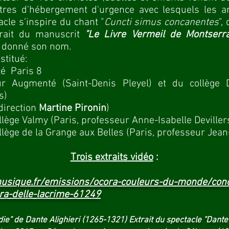
ntres d'hébergement d'urgence avec lesquels les art
cle s'inspire du chant "
Cuncti simus concanentes
",
xtrait du manuscrit
"Le Livre Vermeil de Montserra
 a donné son nom.
stitué:
té Paris 8
r Augmenté (Saint-Denis Pleyel) et du collège D
s)
direction
Martine Pironin
)
llège Valmy (Paris, professeur Anne-Isabelle Deviller
llège de la Grange aux Belles (Paris, professeur Jean
Trois extraits vidéo
:
usique.fr/emissions/ocora-couleurs-du-monde/conc
a-delle-lacrime-61249
die" de Dante Alighieri (1265-1321) Extrait du spectacle "Dant