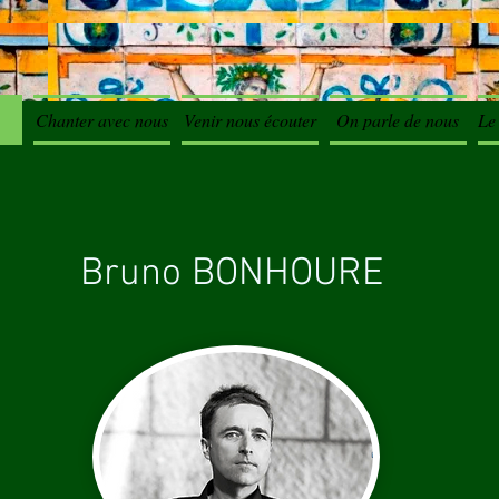
Chanter avec nous
Venir nous écouter
On parle de nous
Le 
Bruno BONHOURE