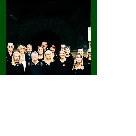
Concert de Noël du chœur Au
J
oly Bois
Samedi 25 n
ovembr
e 2023 à
16h
à l'églis
e d'Isserpent