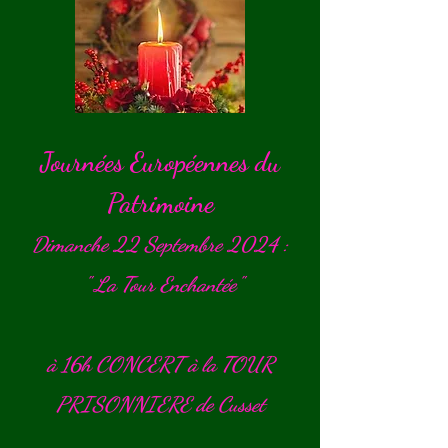
Journées Européennes du
Patrimoine
Dimanche 22 Septembre 2024 :
" La Tour Enchantée"
à 16h CONCERT à la TOUR
PRISONNIERE de Cusset